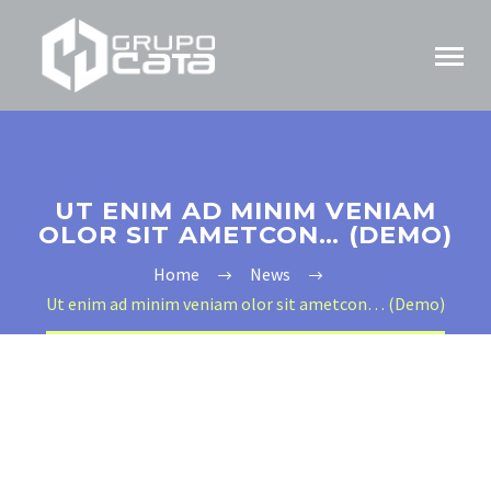
UT ENIM AD MINIM VENIAM
OLOR SIT AMETCON… (DEMO)
Home
News
Ut enim ad minim veniam olor sit ametcon… (Demo)